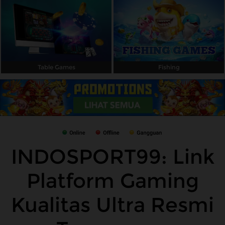
Table Games
Fishing
INDOSPORT99: Link
Platform Gaming
Kualitas Ultra Resmi