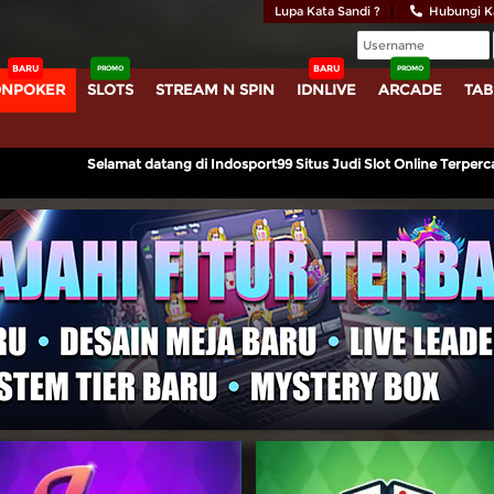
Lupa Kata Sandi ?
Hubungi K
BARU
BARU
PROMO
PROMO
DNPOKER
SLOTS
STREAM N SPIN
IDNLIVE
ARCADE
TAB
Selamat datang di Indosport99 Situs Judi Slot Online Terpercaya Ya