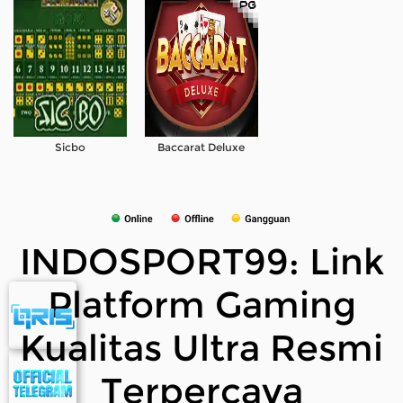
Sicbo
Baccarat Deluxe
INDOSPORT99: Link
Platform Gaming
Kualitas Ultra Resmi
Terpercaya