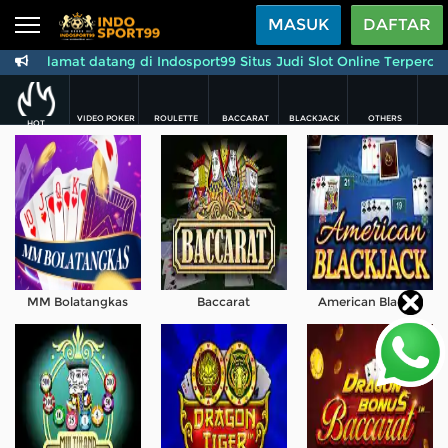
Beranda
MASUK
DAFTAR
Selamat datang di Indosport99 Situs Judi Slot Online Terpercay
Sports
BARU
PROMO
Live Casino
BARU
VIDEO POKER
ROULETTE
BACCARAT
BLACKJACK
OTHERS
HOT
IDNPoker
BARU
Slots
PROMO
IDNLIVE
BARU
Stream N Spin
MM Bolatangkas
Baccarat
American Blackjack
Arcade
PROMO
Table Games
Lottery
BARU
PROMO
IDNRaffle