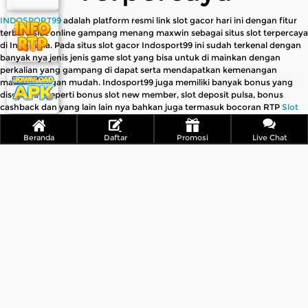
INDOSPORT99
adalah platform resmi link slot gacor hari ini dengan fitur
terbaru slot online gampang menang maxwin sebagai situs slot terpercaya
di Indonesia. Pada situs slot gacor Indosport99 ini sudah terkenal dengan
banyak nya jenis jenis game slot yang bisa untuk di mainkan dengan
perkalian yang gampang di dapat serta mendapatkan kemenangan
maxwin dengan mudah. Indosport99 juga memiliki banyak bonus yang
disediakan seperti bonus slot new member, slot deposit pulsa, bonus
cashback dan yang lain lain nya bahkan juga termasuk bocoran RTP
Slot
Gacor
Hari Ini.
Beranda
Daftar
Promosi
Live Chat
Untuk melakkan daftar pada situs
slot online
paling di percaya ini, kamu
hanya perlu mncari tombol daftar di sebelah kanan atas di layar
handphone mu lalu di klik. Masukan data data diri anda yang benar ketika
mendaftar, silakan di tunggu beberapa saat untuk akun vip slot gacor
anda siap di gunakan. Proses pembayaran sangat mudah sekali di lakukan
untuk itu telah di sediakan slot deposit qris, slot gacor deposit pulsa, e-
wallet serta bank lokal di Indonesia. Pada situs Indosport99 juga
menyediakan banyak game slot online terbaru dengan sistem perkalian
dan fitur free spin yang lebih banyak dari pada versi lama nya. Mau apa
lagi? Gabung sekarang bersama
situs slot gacor
Indosport99.
Licensed