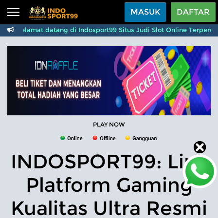
Beranda
MASUK
DAFTAR
Selamat datang di Indosport99 Situs Judi Slot Online Terperca
Sports
BARU
PROMO
Live Casino
BARU
IDNPoker
BARU
Slots
PROMO
IDNLIVE
BARU
PLAY NOW
Stream N Spin
Arcade
PROMO
INDOSPORT99: Link
Table Games
Platform Gaming
Lottery
BARU
PROMO
Kualitas Ultra Resmi
IDNRaffle