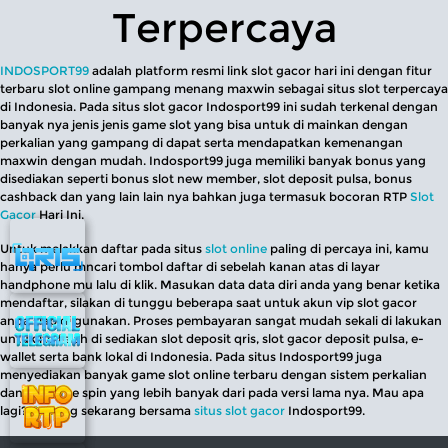
Terpercaya
Referral
Promosi
INDOSPORT99
adalah platform resmi link slot gacor hari ini dengan fitur
terbaru slot online gampang menang maxwin sebagai situs slot terpercaya
di Indonesia. Pada situs slot gacor Indosport99 ini sudah terkenal dengan
Hubungi Kami
banyak nya jenis jenis game slot yang bisa untuk di mainkan dengan
perkalian yang gampang di dapat serta mendapatkan kemenangan
Live Chat
maxwin dengan mudah. Indosport99 juga memiliki banyak bonus yang
disediakan seperti bonus slot new member, slot deposit pulsa, bonus
Pengaduan Customer
cashback dan yang lain lain nya bahkan juga termasuk bocoran RTP
Slot
Gacor
Hari Ini.
Pilih Bahasa:
Untuk melakkan daftar pada situs
slot online
paling di percaya ini, kamu
hanya perlu mncari tombol daftar di sebelah kanan atas di layar
handphone mu lalu di klik. Masukan data data diri anda yang benar ketika
mendaftar, silakan di tunggu beberapa saat untuk akun vip slot gacor
anda siap di gunakan. Proses pembayaran sangat mudah sekali di lakukan
MASUK
DAFTAR
untuk itu telah di sediakan slot deposit qris, slot gacor deposit pulsa, e-
wallet serta bank lokal di Indonesia. Pada situs Indosport99 juga
menyediakan banyak game slot online terbaru dengan sistem perkalian
&copy; INDOSPORT99: Link Platform Gaming
dan fitur free spin yang lebih banyak dari pada versi lama nya. Mau apa
Kualitas Ultra Resmi Terpercaya. Hak Cipta
lagi? Gabung sekarang bersama
situs slot gacor
Indosport99.
Dilindungi.