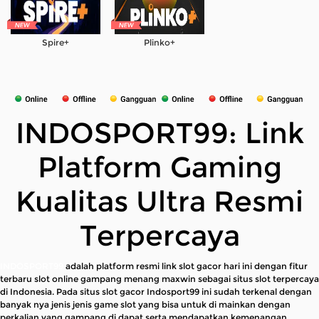
Referral
Spire+
Plinko+
Promosi
Hubungi Kami
Live Chat
INDOSPORT99: Link
Pengaduan Customer
Platform Gaming
Pilih Bahasa:
Kualitas Ultra Resmi
Terpercaya
MASUK
DAFTAR
INDOSPORT99
adalah platform resmi link slot gacor hari ini dengan fitur
&copy; INDOSPORT99: Link Platform Gaming
terbaru slot online gampang menang maxwin sebagai situs slot terpercaya
Kualitas Ultra Resmi Terpercaya. Hak Cipta
di Indonesia. Pada situs slot gacor Indosport99 ini sudah terkenal dengan
Dilindungi.
banyak nya jenis jenis game slot yang bisa untuk di mainkan dengan
perkalian yang gampang di dapat serta mendapatkan kemenangan