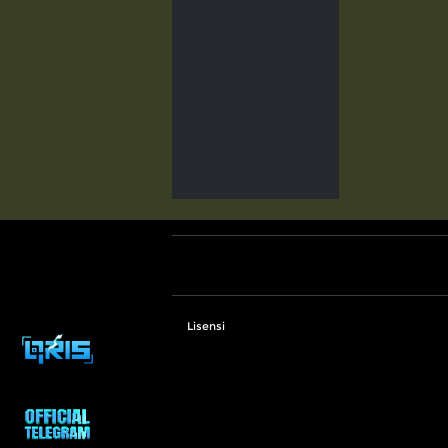
Lisensi