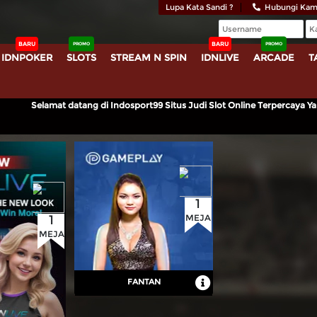
Lupa Kata Sandi ?
Hubungi Kam
BARU
BARU
PROMO
PROMO
IDNPOKER
SLOTS
STREAM N SPIN
IDNLIVE
ARCADE
T
Selamat datang di Indosport99 Situs Judi Slot Online Terpercaya Yang 
Min
Max
Meja
Min
Max
1Rb
5Jt
Baccarat
5Rb
30Jt
1Rb
5Jt
Sicbo
500
250Rb
1Rb
5Jt
Roulette
1Rb
300Rb
1Rb
5Jt
Dragon Tiger
5Rb
1,9Jt
1
1Rb
5Jt
Special Games
500
1,9Jt
1
MEJA
MEJA
DAFTAR
MASUK
KEMBALI
FANTAN
FANTAN